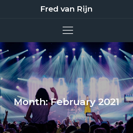
Skip
Fred van Rijn
to
content
Month: February 2021