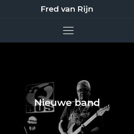
Skip
Fred van Rijn
to
content
Nieuwe band